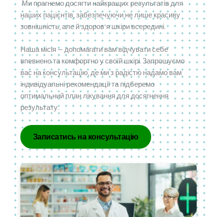
Ми прагнемо досягти найкращих результатів для
наших пацієнтів, забезпечуючи не лише красиву
зовнішність, але й здоров’я шкіри всередині.
Наша місія — допомагати вам відчувати себе
впевнено та комфортно у своїй шкірі. Запрошуємо
вас на консультацію, де ми з радістю надамо вам
індивідуальні рекомендації та підберемо
оптимальний план лікування для досягнення
результату.
Записатись на консультацію