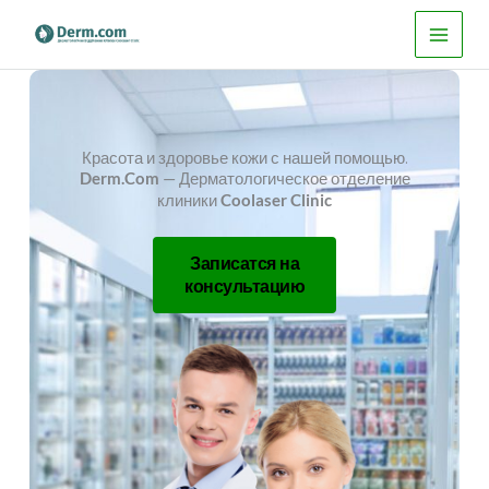
Перейти
к
содержимому
Красота и здоровье кожи с нашей помощью.
Derm.Com
— Дерматологическое отделение
клиники
Coolaser Clinic
Записатся на
консультацию