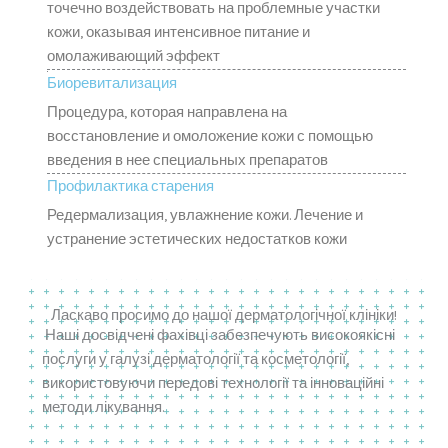
точечно воздействовать на проблемные участки
кожи, оказывая интенсивное питание и
омолаживающий эффект
Биоревитализация
Процедура, которая направлена на
восстановление и омоложение кожи с помощью
введения в нее специальных препаратов
Профилактика старения
Редермализация, увлажнение кожи. Лечение и
устранение эстетических недостатков кожи
Ласкаво просимо до нашої дерматологічної клініки!
Наші досвідчені фахівці забезпечують високоякісні
послуги у галузі дерматології та косметології,
використовуючи передові технології та інноваційні
методи лікування.