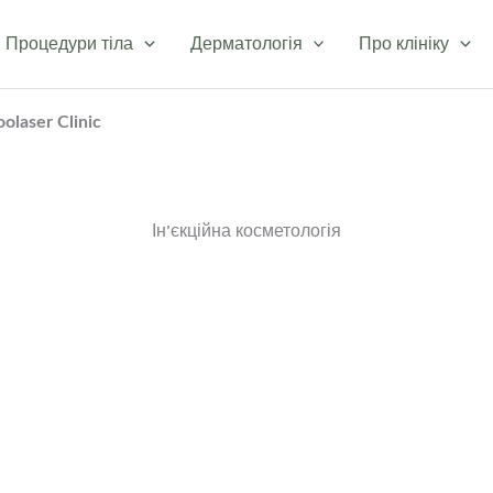
Процедури тіла
Дерматологія
Про клініку
olaser Clinic
Ін’єкційна косметологія