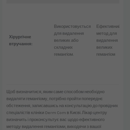
р
Використовується
Ефективний
б
для видалення
метод для
Хірургічне
р
великих або
видалення
втручання:
складних
великих
г
гемангіом.
гемангіом
р
н
м
Щоб визначитися, яким саме способом необхідно
видаляти гемангіому, потрібно пройти попереднє
обстеження, записавшись на консультацію до провідних
спеціалістів клініки Derm Com в Києві. Лікар центру
визначить і проконсультує вас щодо ефективного
методу видалення гемангіоми, виходячи з вашої