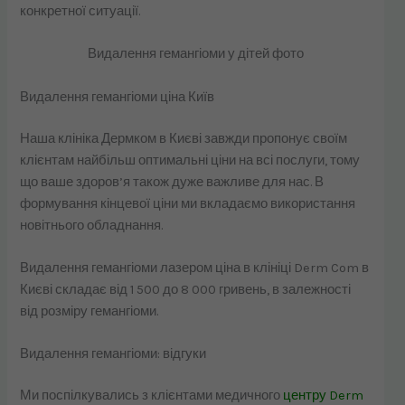
конкретної ситуації.
Видалення гемангіоми у дітей фото
Видалення гемангіоми ціна Київ
Наша клініка Дермком в Києві завжди пропонує своїм
клієнтам найбільш оптимальні ціни на всі послуги, тому
що ваше здоров’я також дуже важливе для нас. В
формування кінцевої ціни ми вкладаємо використання
новітнього обладнання.
Видалення гемангіоми лазером ціна в клініці Derm Com в
Києві складає від 1 500 до 8 000 гривень, в залежності
від розміру гемангіоми.
Видалення гемангіоми: відгуки
Ми поспілкувались з клієнтами медичного
центру Derm