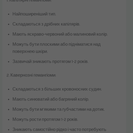
1. Капілярні гемангіоми:
Найпоширеніший тип.
Складаються з дрібних капілярів.
Мають яскраво-червоний або малиновий колір.
Можуть бути плоскими або підніматися над
поверхнею шкіри.
Зазвичай зникають протягом 1-2 років.
2. Кавернозні гемангіоми:
Складаються з більших кровоносних судин.
Мають синюватий або багряний колір.
Можуть бути м’якими та губчастими на дотик.
Можуть рости протягом 1-2 років.
Зникають самостійно рідко і часто потребують