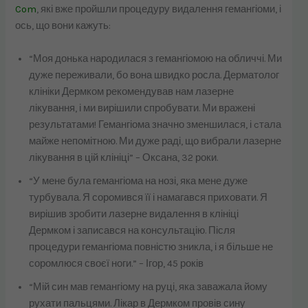
Com
, які вже пройшли процедуру видалення гемангіоми, і
ось, що вони кажуть:
“Моя донька народилася з гемангіомою на обличчі. Ми
дуже переживали, бо вона швидко росла. Дерматолог
клініки Дермком рекомендував нам лазерне
лікування, і ми вирішили спробувати. Ми вражені
результатами! Гемангіома значно зменшилася, і cтала
майже непомітною. Ми дуже раді, що вибрали лазерне
лікування в цій клініці” – Оксана, 32 роки.
“У мене була гемангіома на нозі, яка мене дуже
турбувала. Я соромився її і намагався приховати. Я
вирішив зробити лазерне видалення в клініці
Дермком і записався на консультацію. Після
процедури гемангіома повністю зникла, і я більше не
соромлюся своєї ноги.” – Ігор, 45 років
“Мій син мав гемангіому на руці, яка заважала йому
рухати пальцями. Лікар в Дермком провів сину