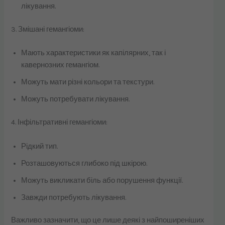
лікування.
3. Змішані гемангіоми:
Мають характеристики як капілярних, так і
кавернозних гемангіом.
Можуть мати різні кольори та текстури.
Можуть потребувати лікування.
4. Інфільтративні гемангіоми:
Рідкий тип.
Розташовуються глибоко під шкірою.
Можуть викликати біль або порушення функції.
Завжди потребують лікування.
Важливо зазначити, що це лише деякі з найпоширеніших