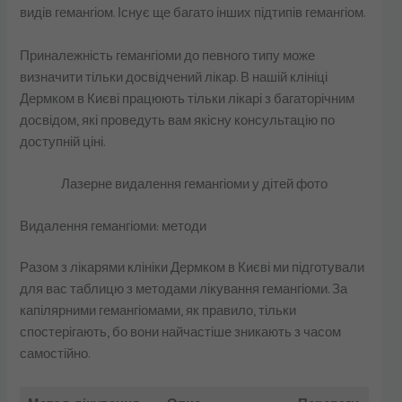
видів гемангіом. Існує ще багато інших підтипів гемангіом.
Приналежність гемангіоми до певного типу може
визначити тільки досвідчений лікар. В нашій клініці
Дермком в Києві працюють тільки лікарі з багаторічним
досвідом, які проведуть вам якісну консультацію по
доступній ціні.
Лазерне видалення гемангіоми у дітей фото
Видалення гемангіоми: методи
Разом з лікарями клініки Дермком в Києві ми підготували
для вас таблицю з методами лікування гемангіоми. За
капілярними гемангіомами, як правило, тільки
спостерігають, бо вони найчастіше зникають з часом
самостійно.