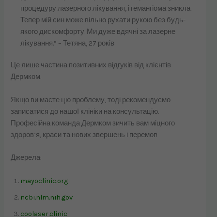
процедуру лазерного лікування, і гемангіома зникла.
Тепер мій син може вільно рухати рукою без будь-
якого дискомфорту. Ми дуже вдячні за лазерне
лікування.” – Тетяна, 27 років
Це лише частина позитивних відгуків від клієнтів
Дермком.
Якщо ви маєте цю проблему, тоді рекомендуємо
записатися до нашої клініки на консультацію.
Професійна команда Дермком зичить вам міцного
здоров’я, краси та нових звершень і перемог!
Джерела:
mayoclinic.org
ncbi.nlm.nih.gov
coolaser.clinic