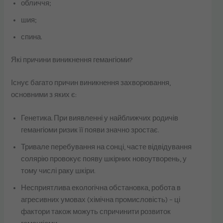
обличчя;
шия;
спина.
Які причини виникнення гемангіоми?
Існує багато причин виникнення захворювання,
основними з яких є:
Генетика. При виявленні у найближчих родичів
гемангіоми ризик її появи значно зростає.
Тривале перебування на сонці, часте відвідування
солярію провокує появу шкірних новоутворень, у
тому числі раку шкіри.
Несприятлива екологічна обстановка, робота в
агресивних умовах (хімічна промисловість) – ці
фактори також можуть спричинити розвиток