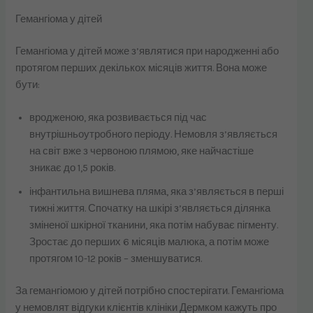
Гемангіома у дітей
Гемангіома у дітей може з’являтися при народженні або
протягом перших декількох місяців життя. Вона може
бути:
вродженою, яка розвивається під час
внутрішньоутробного періоду. Немовля з’являється
на світ вже з червоною плямою, яке найчастіше
зникає до 1,5 років.
інфантильна вишнева пляма, яка з’являється в перші
тижні життя. Спочатку на шкірі з’являється ділянка
зміненої шкірної тканини, яка потім набуває пігменту.
Зростає до перших 6 місяців малюка, а потім може
протягом 10-12 років – зменшуватися.
За гемангіомою у дітей потрібно спостерігати. Гемангіома
у немовлят відгуки клієнтів клініки Дермком кажуть про