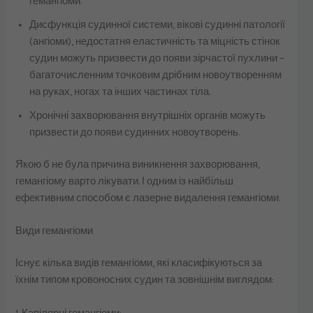
гемангіоми.
Дисфункція судинної системи, вікові судинні патології
(ангіоми), недостатня еластичність та міцність стінок
судин можуть призвести до появи зірчастої пухлини –
багаточисленним точковим дрібним новоутворенням
на руках, ногах та інших частинах тіла.
Хронічні захворювання внутрішніх органів можуть
призвести до появи судинних новоутворень.
Якою б не була причина виникнення захворювання,
гемангіому варто лікувати. І одним із найбільш
ефективним способом є лазерне видалення гемангіоми.
Види гемангіоми
Існує кілька видів гемангіоми, які класифікуються за
їхнім типом кровоносних судин та зовнішнім виглядом: