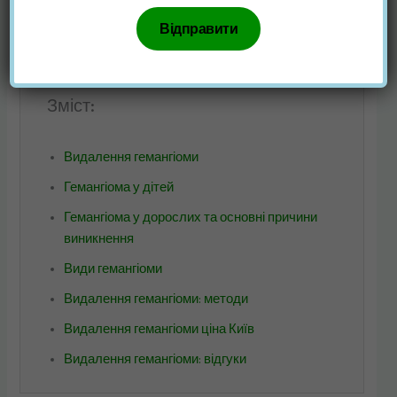
рахунок причин появи захворювання, ефективних
способів його лікування, вартості. І нижче ми приводимо
відповіді, які ми отримали від лікарів центру.
Зміст:
Видалення гемангіоми
Гемангіома у дітей
Гемангіома у дорослих та основні причини
виникнення
Види гемангіоми
Видалення гемангіоми: методи
Видалення гемангіоми ціна Київ
Видалення гемангіоми: відгуки