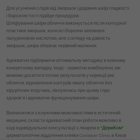
Для усунення слідів від зморшок і додання шкірі гладкості
і бархатистості підійде процедура:
Шліфування шкіри обличчя виконується після контурної
пластики зморшок, коли всі борозни заповнені
гіалуроновою кислотою, але з огляду на давність
зморшок, шкіра зберігає нерівний малюнок.
Адекватно підбираючи оптимальну методику в кожному
конкретному випадку, іноді – грамотно комбінуючи, ми
можемо досягти істотних результатів у корекції рис
обличчя, відновлення контурів овалу обличчя без
хірургічних втручань, піклуючись при цьому і про
здоров’я і адекватне функціонування шкіри.
Визначитися з існуючими можливостями в естетичній
медицині, скласти адекватний план роботи можливо в
ході індивідуальної консультації з лікарем в
“ДермКом”
дерматологічне відділення клініки Coolaser Clinic в Києві