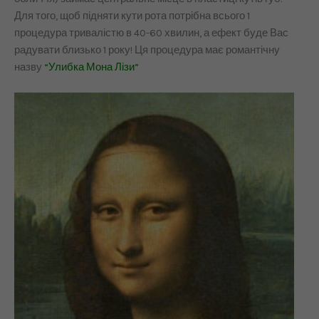
Для того, щоб підняти кути рота потрібна всього 1
процедура тривалістю в 40-60 хвилин, а ефект буде Вас
радувати близько 1 року! Ця процедура має романтічну
назву
“Улибка Мона Лізи”