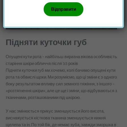
Підняти куточки губ
Опущені кути рота – найбільш виразна вікова особливість
старіння шкіри обличчя після 35 років
Підняти куточки губ ми хочемо, колі бачимо опущені кути
рота та обвислі щоки. Ми розуміємо, що ці зміни є з одного
боку результатом впливу сил земного тяжіння, з іншого –
«розтягнення шкіри», але це ще і зміни, що відбуваються з
тканинами, розташованими під шкірою.
У нас змінюється прикус зменшується його висота,
виснажується кісткова тканина зменшується нижня
щелепа та ін. По той бік, де немає зуба, завжди зморшка в