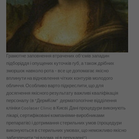
Грамотне заповнення втрачених об’ємів западин
підборіддя і опущених куточків губ, а також дрібних
зморшок навколо рота – все це допомагає якісно
вплинути на відновлення чітких контурів молодого
обличчя. Особливо варто підкреслити, що для
досягнення якісного результату важливі кваліфікація
персоналу (в “ДермКом” дерматологічне відділення
клініки Coolaser Clinic в Києві. Дані процедури виконують
лікарі, сертифіковані компаніями-виробниками
препаратів) і дотримання стерильних умов (процедури
виконуються в стерильних умовах, що неможливо якісно
забезпечити “ні вдома, ні в перукарні”)