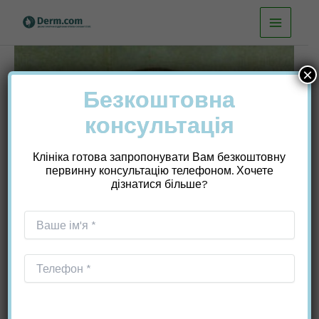
Перейти
до
вмісту
×
Безкоштовна
консультація
Клініка готова запропонувати Вам безкоштовну
первинну консультацію телефоном. Хочете
дізнатися більше?