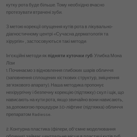
кутку рота буде більше. Тому необхідно вчасно
протезувати втрачені зуби.
З метою корекції опущення кутів рота в лікувально-
діагностичному центрі «Сучасна дерматологія та
хірургія» , застосовуються такі методи:
Ін’єкційні методи як
підняти куточки губ
: Улибка Мона
Лізи
1. Починаємо з відновлення глибоких шарів обличчя
(заповнення сплощених кісткових структур, зміцнення
зв’язкового апарату). Наша методика пропонує
нехірургічну і безпечну корекцію (підтяжку) скул і щік, що
нависають на кути рота, якщо звичайно вони нависають,
за допомогою процедури 3D-ліфтинг (підтяжка) обличчя
препаратом Radiesse.
2. Контурна пластика (філери, об’ємне моделювання
обличчя) займає центральне місце в пластиці кутів губ.