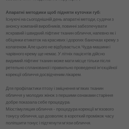
Апаратні методики щоб підняти куточки губ:
Існуючі на сьогоднішній день апаратні методи, судячи з
анонсу компаній виробників, повинні забезпечувати
яскравий і швидкий ліфтинг тканин обличчя, напевно як і
обіцянки етикеток на красивих і дорогих баночках крему з
колагеном. Але цього не відбувається. Чуда-машини і
чарівного крему ще немає. У літніх пацієнтів дійсно
видимий ліфтинг тканин може мати місце тільки після
ретельно спланованої і правильно проведеної ін’єкційної
корекції обличчя досвідченим лікарем.
Для профілактики птозу і зміцнення м’яких тканин
обличчя у молодих жінок з першими ознаками старіння
добре показала себе процедура:
Міостімуляция обличчя – процедура корекції м’язового
тонусу обличчя, що дозволяє в короткий проміжок часу
поліпшити тонус і підтягнути м’язи обличчя.