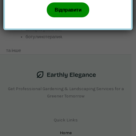
пилинги;
клиническая и эстетическая мезотерапия;
биоревитализация, редермализация;
объемная и контурная пластика;
биоармирование;
ботулинотерапия.
та інше
Get Professional Gardening & Landscaping Services for a
Greener Tomorrow
Quick Links
Home