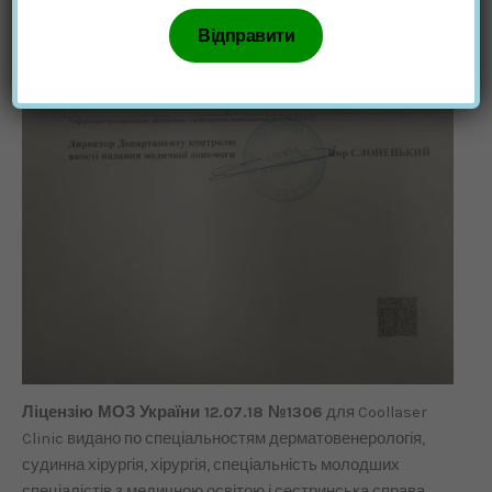
Ліцензію МОЗ України 12.07.18 №1306
для Coollaser
Clinic видано по спеціальностям дерматовенерологія,
судинна хірургія, хірургія, спеціальність молодших
спеціалістів з медичною освітою і сестринська справа.