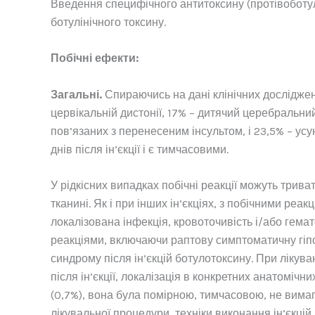
Введення специфічного антитоксину (протівоботулін
ботулінічного токсину.
Побічні ефекти:
Загальні.
Спираючись на дані клінічних досліджен
цервікальній дистонії, 17% – дитячий церебральний
пов’язаних з перенесеним інсультом, і 23,5% – ус
днів після ін’єкції і є тимчасовими.
У рідкісних випадках побічні реакції можуть трива
тканині. Як і при інших ін’єкціях, з побічними реа
локалізована інфекція, кровоточивість і/або гема
реакціями, включаючи раптову симптоматичну гіпот
синдрому після ін’єкцій ботулотоксину. При лікув
після ін’єкції, локалізація в конкретних анатоміч
(0,7%), вона була помірною, тимчасовою, не вима
лікувальної процедури, техніки виконання ін’єкці