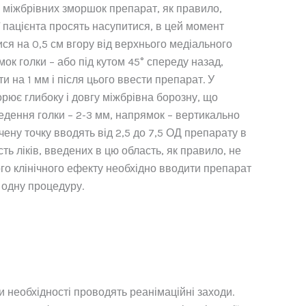
я міжбрівних зморшок препарат, як правило,
ії пацієнта просять насупитися, в цей момент
ся на 0,5 см вгору від верхнього медіального
ок голки – або під кутом 45° спереду назад,
ти на 1 мм і після цього ввести препарат. У
ворює глибоку і довгу міжбрівна борозну, що
едення голки – 2-3 мм, напрямок – вертикально
ачену точку вводять від 2,5 до 7,5 ОД препарату в
сть ліків, введених в цю область, як правило, не
ого клінічного ефекту необхідно вводити препарат
 одну процедуру.
 необхідності проводять реанімаційні заходи.