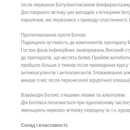
після лікування Ботулінотоксином блефароспазму. 
Достовірного зв’язку цих випадків з ін’єкціями б
паралічем, які лікувалися з приводу спастичності.
Протипоказання проти Ботокс
Підвищена чутливість до компонентів препарату Міа
Гостра фаза інфекційних захворювань Високий сту
до препаратів, що містять білки) Прийом антибіоти
пройшло більше 2 тижнів після проведення курсу т
антикоагулянтів і антиагрегантів Зловживання алк
менше 3 міс після перенесеної хірургічної операці
Взаємодія Ботокс з іншими ліками та алкоголем:
Дія Ботокса посилюється при одночасному застосува
зменшують нервово-м’язову передачу (в т.ч. курар
Склад і властивості: