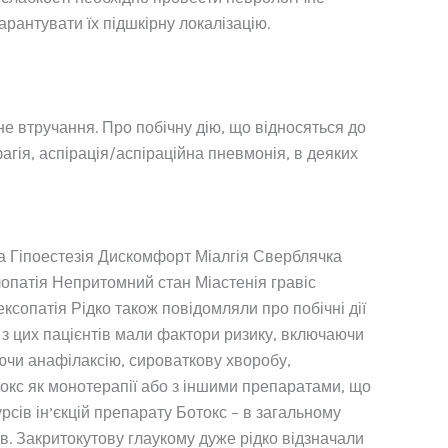
рантувати їх підшкірну локалізацію.
не втручання. Про побічну дію, що відносяться до
агія, аспірація/аспіраційна пневмонія, в деяких
а Гіпоестезія Дискомфорт Міалгія Сверблячка
лопатія Непритомний стан Міастенія гравіс
сопатія Рідко також повідомляли про побічні дії
і з цих пацієнтів мали фактори ризику, включаючи
аючи анафілаксію, сироваткову хворобу,
отокс як монотерапії або з іншими препаратами, що
урсів ін’єкцій препарату Ботокс – в загальному
ів. Закритокутову глаукому дуже рідко відзначали