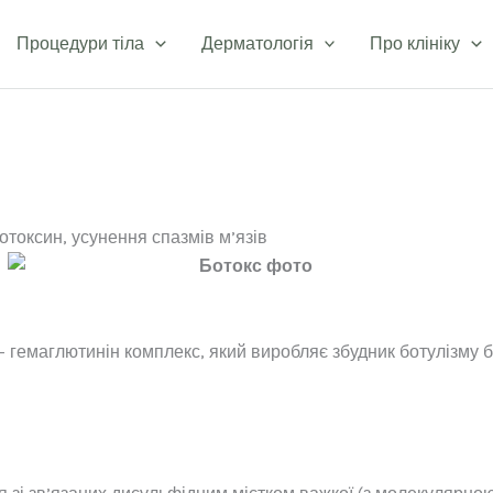
Процедури тіла
Дерматологія
Про клініку
ротоксин, усунення спазмів м’язів
— гемаглютинін комплекс, який виробляє збудник ботулізму б