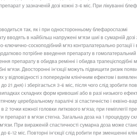
препарат у зазначеній дозі кожні 3-6 міс. При лікуванні бл
оводиться так, як і при односторонньому блефароспазмі
ту вводять в найбільш напружені м’язи шиї в сумарній дозі 
-ключично-соскоподібний м’яз контралатерально ротації і в
одатково потрібне введення препарату в гомолатеральний тр
ення препарату в обидва ремінні і обидва трапецієподібні м
і м’язи. Двосторонні ін’єкції можуть підвищити ризик появ
 у відповідності з попереднім клінічним ефектом і виявле
 до 21 дня) і зберігається 3-6 міс, після чого слід зробити
 випадках складних форм кривошиї або в разі низького ефект
дитячому церебральному паралічі зі спастичністю і еквіно-в
2 точки кожної головки литкового м’яза; при геміплегії пр
 препарат в м’язи стегна. Загальна доза на 1 процедуру ск
і м’язи. При вираженій спастичності сумарна доза може стан
я до 6-12 міс. Повторні ін’єкції слід робити при зменшенні к