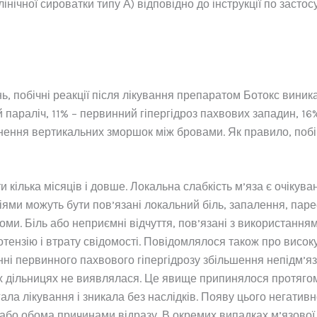
ічної сироватки типу А) відповідно до інструкції по застос
ь, побічні реакції після лікування препаратом Ботокс виник
 параліч, 11% – первинний гіпергідроз пахвових западин, 16%
унення вертикальних зморшок між бровами. Як правило, побі
ти кілька місяців і довше. Локальна слабкість м’яза є очікув
кціями можуть бути пов’язані локальний біль, запалення, парес
томи. Біль або неприємні відчуття, пов’язані з використанн
ензію і втрату свідомості. Повідомлялося також про високу
анні первинного пахвового гіпергідрозу збільшення непідм’я
них дільницях не виявлялася. Це явище припинялося протягом
гала лікування і зникала без наслідків. Появу цього негат
й або обома причинами відразу. В окремих випадках м’язової