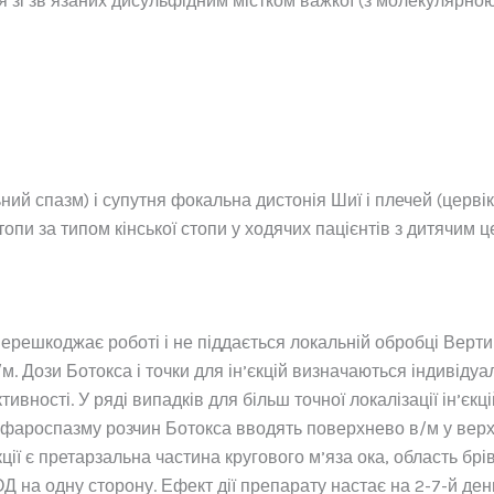
я зі зв’язаних дисульфідним містком важкої (з молекулярно
й спазм) і супутня фокальна дистонія Шиї і плечей (цервіка
пи за типом кінської стопи у ходячих пацієнтів з дитячим це
перешкоджає роботі і не піддається локальній обробці Верт
/м. Дози Ботокса і точки для ін’єкцій визначаються індивіду
активності. У ряді випадків для більш точної локалізації ін’є
ефароспазму розчин Ботокса вводять поверхнево в/м у верх
ції є претарзальна частина кругового м’яза ока, область брів
 на одну сторону. Ефект дії препарату настає на 2-7-й день