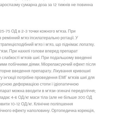
ефароспазму сумарна доза за 12 тижнів не повинна
25-75 ОД в 2-3 точки кожного м’яза. При
 ремінний м’яз іпсилатерально ротації. У
апецієподібний м’яз і м’яз, що піднімає лопатку.
’язи. При нахилі голови вперед препарат
и слабкості м’язів шиї. При подальшому введенні
ними побічними діями. Міорелаксуючий ефект після
 повторне введення препарату. Лікування кривошиї
у ін’єкції потрібне проведення ЕМГ м’язів шиї для
арусною деформацією стопи і ідіопатичною
епарат можна вводити в м’язи-згиначі передпліччя;
ладає 4-6 ОД/кг маси тіла (але не більше 300 ОД
овити 10-12 ОД/кг. Клінічне поліпшення
лінічного ефекту наполовину. Ортопедична корекція,