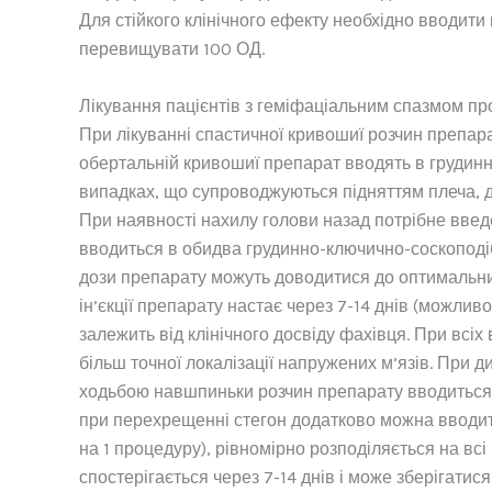
Для стійкого клінічного ефекту необхідно вводити 
перевищувати 100 ОД.
Лікування пацієнтів з геміфаціальним спазмом пр
При лікуванні спастичної кривошиї розчин препара
обертальній кривошиї препарат вводять в грудинно
випадках, що супроводжуються підняттям плеча, д
При наявності нахилу голови назад потрібне введ
вводиться в обидва грудинно-ключично-соскоподібн
дози препарату можуть доводитися до оптимальних
ін’єкції препарату настає через 7-14 днів (можливо
залежить від клінічного досвіду фахівця. При всіх
більш точної локалізації напружених м’язів. При 
ходьбою навшпиньки розчин препарату вводиться в 
при перехрещенні стегон додатково можна вводити
на 1 процедуру), рівномірно розподіляється на вс
спостерігається через 7-14 днів і може зберігатис