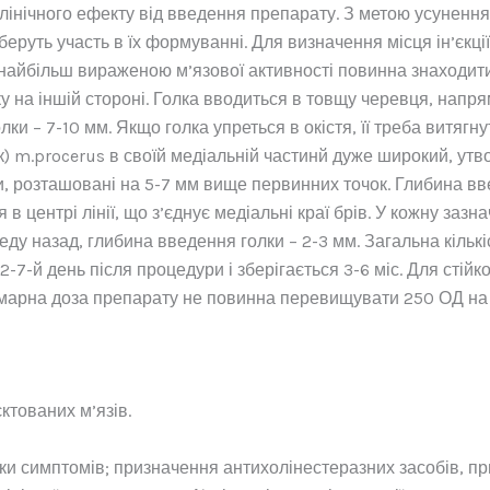
лінічного ефекту від введення препарату. З метою усуненн
і беруть участь в їх формуванні. Для визначення місця ін’єкц
 найбільш вираженою м’язової активності повинна знаходити
 на іншій стороні. Голка вводиться в товщу черевця, напрям
ки – 7-10 мм. Якщо голка упреться в окістя, її треба витягну
нок) m.procerus в своїй медіальній частинй дуже широкий, ут
и, розташовані на 5-7 мм вище первинних точок. Глибина вв
 центрі лінії, що з’єднує медіальні краї брів. У кожну зазн
реду назад, глибина введення голки – 2-3 мм. Загальна кількі
-7-й день після процедури і зберігається 3-6 міс. Для стійк
сумарна доза препарату не повинна перевищувати 250 ОД на
ктованих м’язів.
и симптомів; призначення антихолінестеразних засобів, при