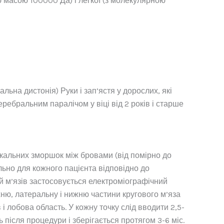
ю масою 100000 Да) і легкої (з молекулярною
льна дистонія) Руки і зап’ястя у дорослих, які
ребральним паралічом у віці від 2 років і старше
икальних зморшок між бровами (від помірно до
ально для кожного пацієнта відповідно до
кцій м’язів застосовується електроміографічний
ню, латеральну і нижню частини кругового м’яза
 і лобова область. У кожну точку слід вводити 2,5-
 після процедури і зберігається протягом 3-6 міс.