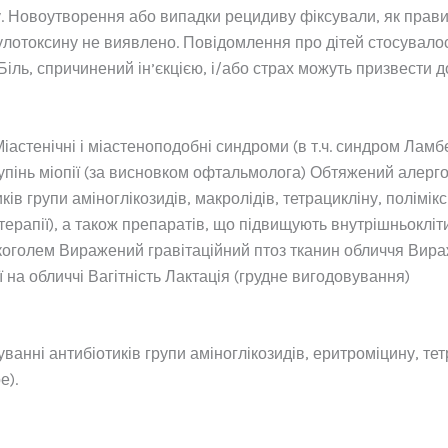
Новоутворення або випадки рецидиву фіксували, як правило,
отулотоксину не виявлено. Повідомлення про дітей стосувал
 Біль, спричинений ін’єкцією, і/або страх можуть призвести 
стенічні і міастеноподобні синдроми (в т.ч. синдром Ламбер
пінь міопії (за висновком офтальмолога) Обтяжений алерго
ків групи аміноглікозидів, макролідів, тетрацикліну, полімі
ерапії), а також препаратів, що підвищують внутрішньокліти
оголем Виражений гравітаційний птоз тканин обличчя Виражен
ї на обличчі Вагітність Лактація (грудне вигодовування)
нні антибіотиків групи аміноглікозидів, еритроміцину, тетр
е).