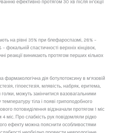
уванню ефективно протягом 30 хв після ін’єкції
ають на рівні 35% при блефароспазмі, 28% –
 – фокальній спастичності верхніх кінцівок,
чні реакції виникають протягом перших кількох
ана фармакологічна дія ботулотоксину в м’язовій
тезія, гіпоестезія, млявість, набряк, еритема,
ям голки, можуть закінчитися вазовагальними
 температуру тіла і появі грипоподобного
зового потовиділення відзначали протягом 1 міс
 4 міс. Про слабкість рук повідомляли рідко
ивного ефекту можна пояснити особливостями
 слабкості необхідно провести неврологічне