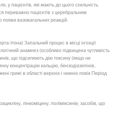
 у пацієнтів, які мають до цього схильність.
ося переважно пацієнтів з церебральним
до появи вазовагальних реакцій.
та-Ітона) Запальний процес в місці ін’єкції
логічний анамнез (особливо підвищена чутливість
ксинів, що підсилюють дію токсину (якщо не
нну концентрацію кальцію, бензодіазепінів,
і грижі в області верхніх і нижніх повік Період
ацикліну, лінкоміцину, поліміксинів; засобів, що