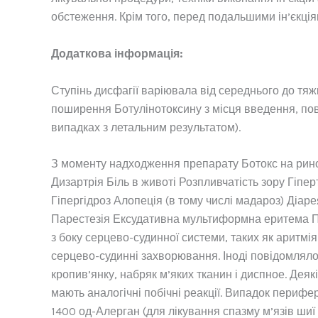
обстеження. Крім того, перед подальшими ін’єкція
Додаткова інформація:
Ступінь дисфагії варіювала від середнього до тяж
поширення Ботулінотоксину з місця введення, пові
випадках з летальним результатом).
З моменту надходження препарату Ботокс на ринок 
Дизартрія Біль в животі Розпливчатість зору Гіп
Гіпергідроз Алопеція (в тому числі мадароз) Діа
Парестезія Ексудативна мультиформна еритема Псо
з боку серцево-судинної системи, таких як аритмія
серцево-судинні захворювання. Іноді повідомлялос
кропив’янку, набряк м’яких тканин і диспное. Дея
мають аналогічні побічні реакції. Випадок перифер
1400 од-Алерган (для лікування спазму м’язів шиї