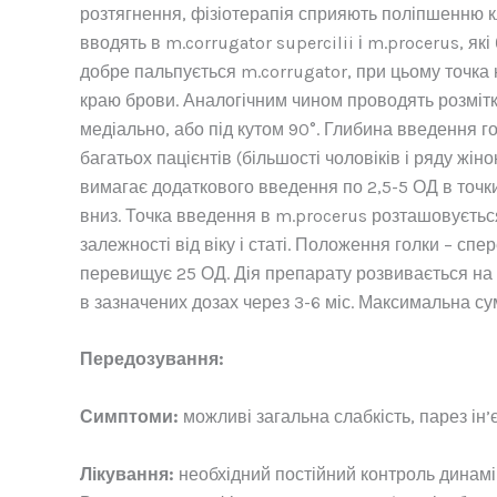
розтягнення, фізіотерапія сприяють поліпшенню к
вводять в m.corrugator supercilii і m.procerus, як
добре пальпується m.corrugator, при цьому точка
краю брови. Аналогічним чином проводять розмітку
медіально, або під кутом 90°. Глибина введення гол
багатьох пацієнтів (більшості чоловіків і ряду жі
вимагає додаткового введення по 2,5-5 ОД в точк
вниз. Точка введення в m.procerus розташовується в
залежності від віку і статі. Положення голки – спе
перевищує 25 ОД. Дія препарату розвивається на 2
в зазначених дозах через 3-6 міс. Максимальна 
Передозування:
Симптоми:
можливі загальна слабкість, парез ін’є
Лікування:
необхідний постійний контроль динамік