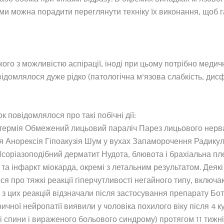
ми можна порадити переглянути техніку їх виконання, щоб га
кого з можливістю аспірації, іноді при цьому потрібно медич
домлялося дуже рідко (патологічна м’язова слабкість, дисф
повідомлялося про такі побічні дії:
ертермія Обмежений лицьовий параліч Парез лицьового нерв
рея Анорексія Гіпоакузія Шум у вухах Запаморочення Радику
ріазоподібний дерматит Нудота, блювота і брахіальна плек
 та інфаркт міокарда, окремі з летальним результатом. Деяк
я про тяжкі реакції гіперчутливості негайного типу, включ
кі з цих реакцій відзначали після застосування препарату Б
ичної нейропатії виявили у чоловіка похилого віку після 4 к
 і спини і вираженого больового синдрому) протягом 11 тижн