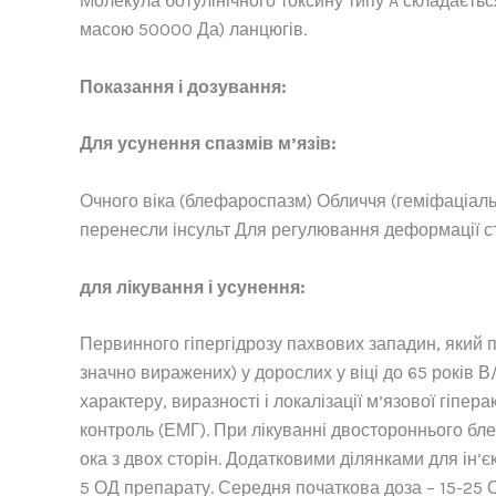
Молекула ботулінічного токсину типу A складаєтьс
масою 50000 Да) ланцюгів.
Показання і дозування:
Для усунення спазмів м’язів:
Очного віка (блефароспазм) Обличчя (геміфаціальни
перенесли інсульт Для регулювання деформації сто
для лікування і усунення:
Первинного гіпергідрозу пахвових западин, який 
значно виражених) у дорослих у віці до 65 років В
характеру, виразності і локалізації м’язової гіпер
контроль (ЕМГ). При лікуванні двостороннього бл
ока з двох сторін. Додатковими ділянками для ін’єк
5 ОД препарату. Середня початкова доза – 15-25 ОД