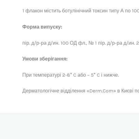
1 флакон містить ботулінічний токсин типу А по 1
Форма випуску:
пір. д/р-ра д/ин. 100 ОД фл., № 1 пір. д/р-ра д/ин.
Умови зберігання:
При температурі 2-8° C або – 5° C і нижче.
Дерматологічне відділення «Derm.Com» в Києві по