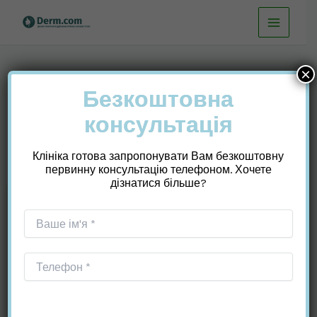
Перейти
до
вмісту
×
Безкоштовна
консультація
Дерматологія
Клініка готова запропонувати Вам безкоштовну
первинну консультацію телефоном. Хочете
дізнатися більше?