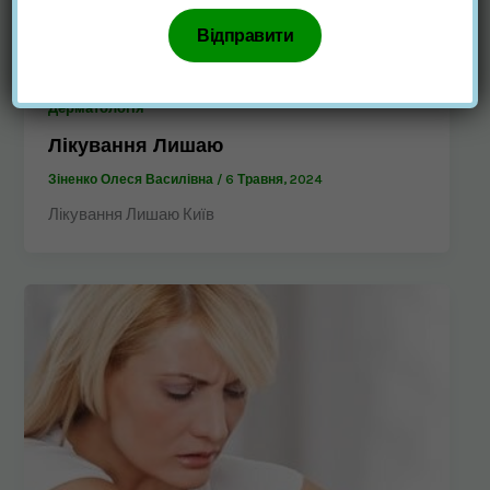
Дерматологія
Лікування Лишаю
Зіненко Олеся Василівна
/
6 Травня, 2024
Лікування Лишаю Київ