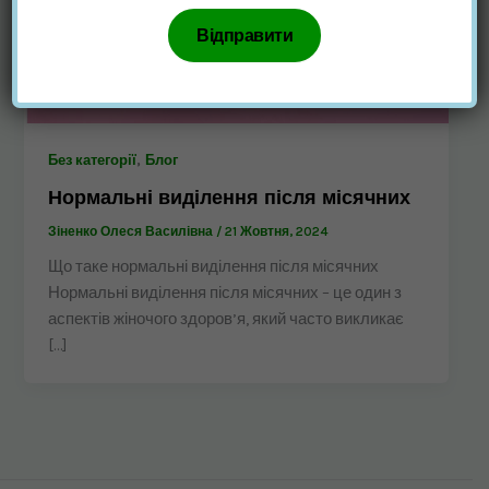
,
Без категорії
Блог
Нормальні виділення після місячних
Зіненко Олеся Василівна
/
21 Жовтня, 2024
Що таке нормальні виділення після місячних
Нормальні виділення після місячних – це один з
аспектів жіночого здоров’я, який часто викликає
[…]