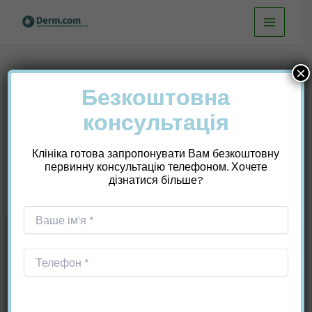
Перейти
до
вмісту
×
Безкоштовна
консультація
нормальні виділення
Клініка готова запропонувати Вам безкоштовну
після місячних
первинну консультацію телефоном. Хочете
дізнатися більше?